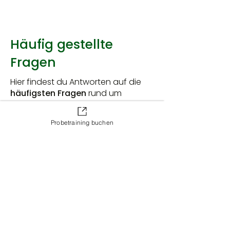
Häufig gestellte
Fragen
Hier findest du Antworten auf die
häufigsten Fragen
rund um
Training, Probetraining, Abos und
Drop-ins im
CrossFit Triplex.
Probetraining buchen
Einstieg & Probetraining
Angebote & Stundenplan